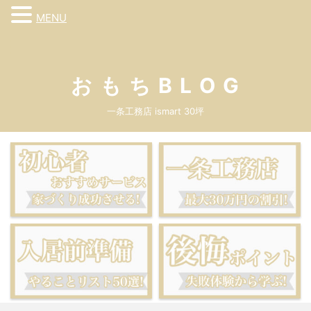
MENU
お も ち B L O G
一条工務店 ismart 30坪