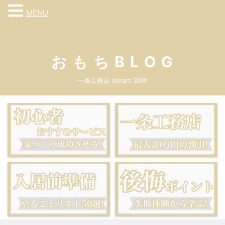
MENU
お も ち B L O G
一条工務店 ismart 30坪