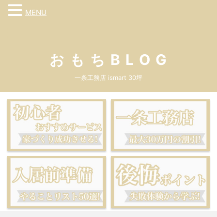
MENU
お も ち B L O G
一条工務店 ismart 30坪