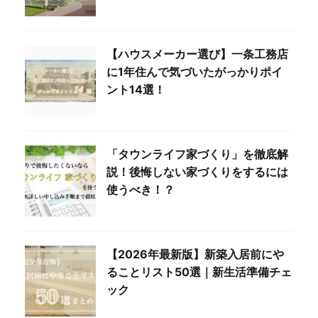
【ハウスメーカー選び】一条工務店
に1年住んで気づいたがっかりポイ
ント14選！
「タウンライフ家づくり」を徹底解
説！後悔しない家づくりをするには
使うべき！？
【2026年最新版】新築入居前にや
ることリスト50選｜新生活準備チェ
ック